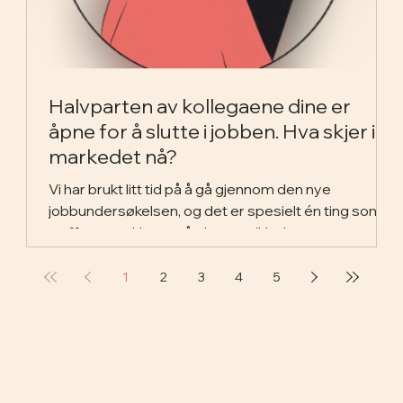
Halvparten av kollegaene dine er
åpne for å slutte i jobben. Hva skjer i
markedet nå?
Vi har brukt litt tid på å gå gjennom den nye
jobbundersøkelsen, og det er spesielt én ting som
treffer oss akkurat nå: dette er ikke bare
interessante tall. Nå skjer det mye i
arbeidsmarkedet. Rundt 600 000 nordmenn
1
2
3
4
5
vurderer å bytte jobb i løpet av året. Halvparten
peker på lønn som den viktigste faktoren, og
halvparten sier at de er åpne for nye muligheter
uten å aktivt søke. Og det er akkurat det siste der vi
kjenner best på i hverdagen. Det er flere samtaler