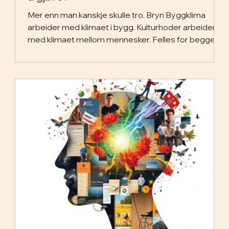
Mer enn man kanskje skulle tro. Bryn Byggklima
arbeider med klimaet i bygg. Kulturhoder arbeider
med klimaet mellom mennesker. Felles for begge er
troen på at et godt klima ikke oppstår av seg selv.
Det må bygges og tas vare på. Blant Norges ti
beste, uavhengig av bransje Bryn Byggklima er
rangert blant topp 10 i Norges Beste
Arbeidsplasser 2026 i kategorien 200 til 500
ansatte. Det betyr at Bryn hevder seg blant Norges
beste arbeidsplasser på tvers av bransjer. I en tøff
og