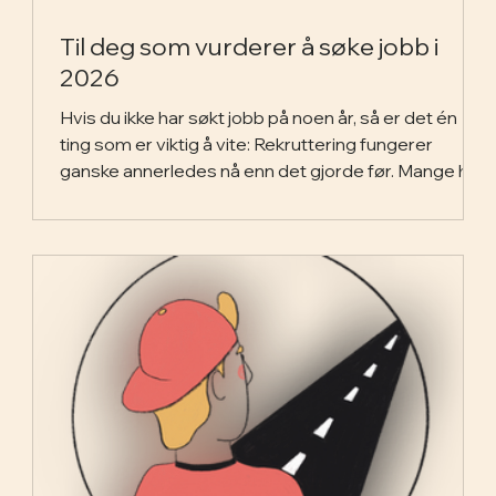
Til deg som vurderer å søke jobb i
2026
Hvis du ikke har søkt jobb på noen år, så er det én
ting som er viktig å vite: Rekruttering fungerer
ganske annerledes nå enn det gjorde før. Mange har
fortsatt et bilde av jobbsøking som lange søknader,
standardtekster, stive prosesser og “fortell hvorfor
akkurat du passer til stillingen”. Men sannheten er at
mange moderne rekrutteringsselskaper og
arbeidsgivere egentlig har gått ganske langt bort fra
dette. I hvert fall de som jobber moderne og tett på
markedet. Den klassis