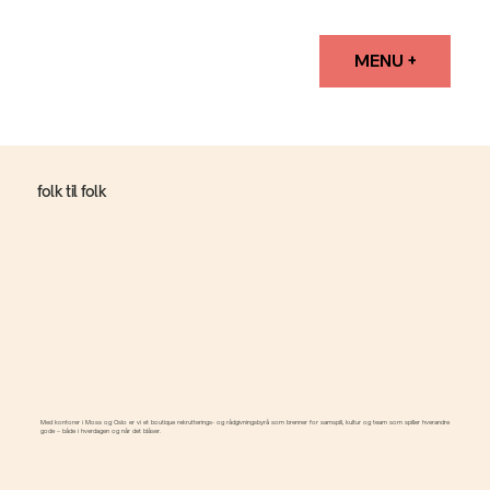
MENU +
folk til folk
Med kontorer i Moss og Oslo er vi et boutique rekrutterings- og rådgivningsbyrå som brenner for samspill,
kultur
og team som spiller hverandre
gode – både i hverdagen og når det blåser.