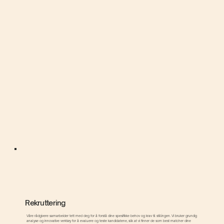
Rekruttering
Våre rådgivere samarbeider tett med deg for å forstå dine spesifikke behov og krav til stillingen. Vi bruker grundig
analyse og innovative verktøy for å evaluere og teste kandidatene, slik at vi finner de som best matcher dine