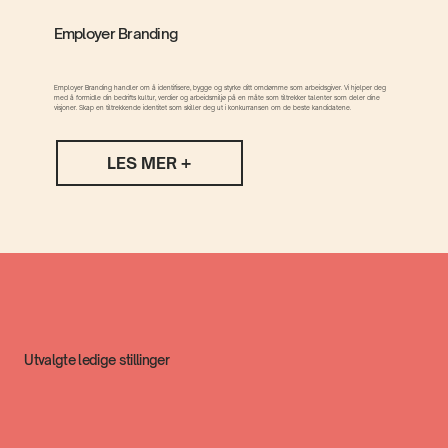
Employer Branding
Employer Branding handler om å identifisere, bygge og styrke ditt omdømme som arbeidsgiver. Vi hjelper deg
med å formidle din bedrifts kultur, verdier og arbeidsmiljø på en måte som tiltrekker talenter som deler dine
visjoner. Skap en tiltrekkende identitet som skiller deg ut i konkurransen om de beste kandidatene.
LES MER +
Utvalgte ledige stillinger