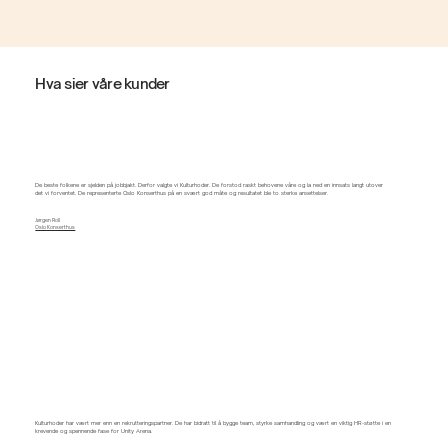
Hva sier våre kunder
De beste folkene er sjelden på jobbjakt. Derfor valgte vi Kulturhoder. De forstod raskt behovene våre og la ned en innsats langt utover
det vi forventet. De representerte Oslo Konserthus på en svært god måte og resultatet ble to sterke ansettelser.
Jørgen Roll
Oslo Konserthus
Kulturhoder har vært mer enn en rekrutteringspartner. De har bidratt til å bygge team, styrke samhandling og vært en viktig HR-støtte i en
krevende og spennende fase for Unity Arena.