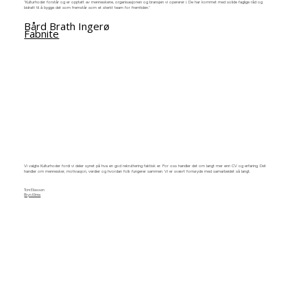
"Kulturhoder forstår og er opptatt av menneskene, organisasjonen og bransjen vi opererer i. De har kommet med solide faglige råd og
bidratt til å bygge det som fremstår som et sterkt team for fremtiden."
Bård Brath Ingerø
Fabnite
Vi valgte Kulturhoder fordi vi deler synet på hva en god rekruttering faktisk er. For oss handler det om langt mer enn CV og erfaring. Det
handler om mennesker, motivasjon, verdier og hvordan folk fungerer sammen. Vi er svært fornøyde med samarbeidet så langt.
Tom Eliassen
Bryn Klima