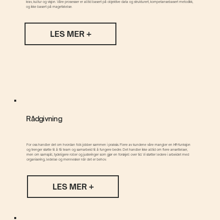
krav, kultur og visjon. Våre prosesser er alltid basert på objektive data og strukturert, kompetansebasert metodikk,
og ikke basert på magefølelse.​
LES MER +
Rådgivning
For oss handler det om hvordan folk jobber sammen i praksis. Flere av kundene våre mangler en HR-funksjon
og trenger støtte til å få team og samarbeid til å fungere bedre. Det handler ikke alltid om flere ansettelser,
men om samspill, tydeligere roller og justeringer som gjør en forskjell over tid. Vi støtter ledere i arbeidet med
organisering, ledelse og mennesker når det er behov.
LES MER +