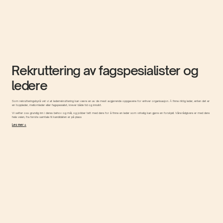
Rekruttering av fagspesialister og
ledere
Som rekrutteringsbyrå vet vi at lederrekruttering kan være en av de mest avgjørende oppgavene for enhver organisasjon. Å finne riktig leder, enten det er
en toppleder, mellomleder eller fagspesialist, krever både tid og innsikt.
Vi setter oss grundig inn i deres behov og mål, og jobber tett med dere for å finne en leder som virkelig kan gjøre en forskjell. Våre rådgivere er med dere
hele veien, fra første samtale til kandidaten er på plass
Les mer +