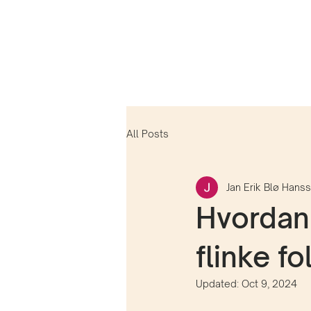
All Posts
Jan Erik Blø Hans
Hvordan 
flinke fo
Updated:
Oct 9, 2024