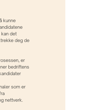
å kunne 
 kandidatene 
 kan det 
iltrekke deg de 
rosessen, er 
iner bedriftens 
 kandidater 
analer som er 
ra 
og nettverk.