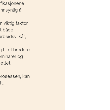
ifikasjonene 
annsynlig å 
viktig faktor 
nt både 
beidsvilkår, 
 til et bredere 
eminarer og 
ettet.
sprosessen, kan 
t.