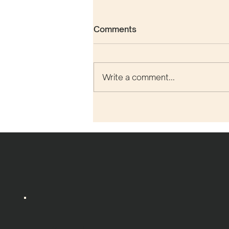
Comments
Write a comment...
Hva har Kulturhoder med
ventilasjon å gjøre?