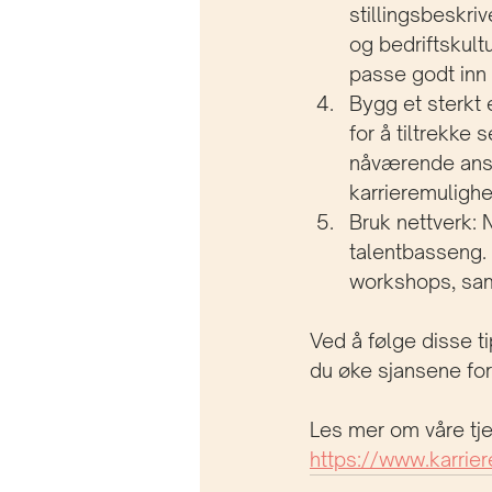
stillingsbeskri
og bedriftskult
passe godt inn i
Bygg et sterkt 
for å tiltrekke
nåværende ansat
karrieremulighet
Bruk nettverk: N
talentbasseng. 
workshops, samt
Ved å følge disse t
du øke sjansene for å
Les mer om våre tj
https://www.karrie