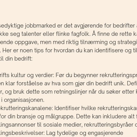
edyktige jobbmarked er det avgjørende for bedrifter 
ekke seg talenter eller flinke fagfolk. Å finne de rette
ende oppgave, men med riktig tilnærming og strategi
. Her er noen tips for hvordan du kan identifisere og t
l din bedrift:
rifts kultur og verdier: Før du begynner rekrutteringsp
en klar forståelse av hva som gjør din bedrift unik. Def
er, og bruk dette som retningslinjer når du søker etter
i organisasjonen.
ekrutteringskanalene: Identifiser hvilke rekrutteringsk
for din bransje og målgruppe. Dette kan inkludere alt f
llingsannonser til sosiale medier, rekrutteringsbyråer 
lingsbeskrivelser: Lag tydelige og engasjerende 