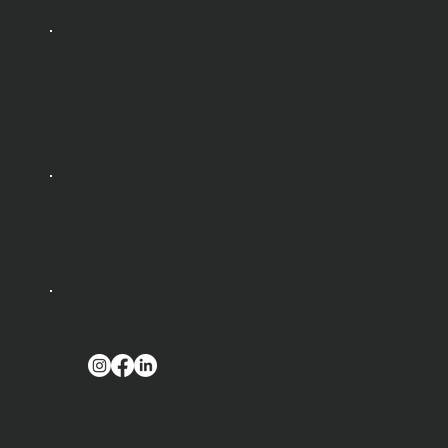
markedet nå?
Kontakt oss
Tel: +47 989 00 460
hallo@kulturhoder.no
Åpningstider
Mandag-Fredag 9.00-17.00
Get social
Created by Agata Auduns Desing 2025