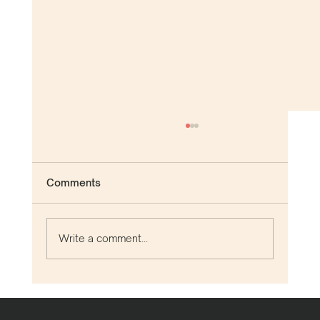
Comments
Write a comment...
Halvparten av kollegaene dine er
åpne for å slutte i jobben. Hva skjer i